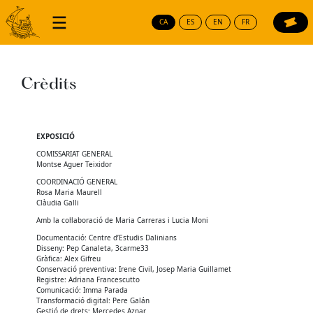
Vés al contingut
CA
ES
EN
FR
Navegació principal
Crèdits
EXPOSICIÓ
COMISSARIAT GENERAL
Montse Aguer Teixidor
COORDINACIÓ GENERAL
Rosa Maria Maurell
Clàudia Galli
Amb la col·laboració de Maria Carreras i Lucia Moni
Documentació: Centre d’Estudis Dalinians
Disseny: Pep Canaleta, 3carme33
Gràfica: Alex Gifreu
Conservació preventiva: Irene Civil, Josep Maria Guillamet
Registre: Adriana Francescutto
Comunicació: Imma Parada
Transformació digital: Pere Galán
Gestió de drets: Mercedes Aznar