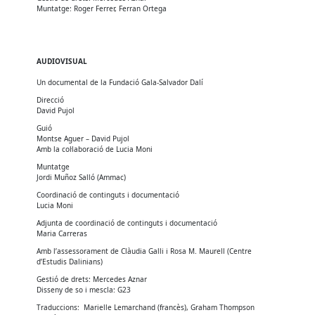
Muntatge: Roger Ferrer, Ferran Ortega
AUDIOVISUAL
Un documental de la Fundació Gala-Salvador Dalí
Direcció
David Pujol
Guió
Montse Aguer – David Pujol
Amb la col·laboració de Lucia Moni
Muntatge
Jordi Muñoz Salló (Ammac)
Coordinació de continguts i documentació
Lucia Moni
Adjunta de coordinació de continguts i documentació
Maria Carreras
Amb l’assessorament de Clàudia Galli i Rosa M. Maurell (Centre
d’Estudis Dalinians)
Gestió de drets: Mercedes Aznar
Disseny de so i mescla: G23
Traduccions: Marielle Lemarchand (francès), Graham Thompson