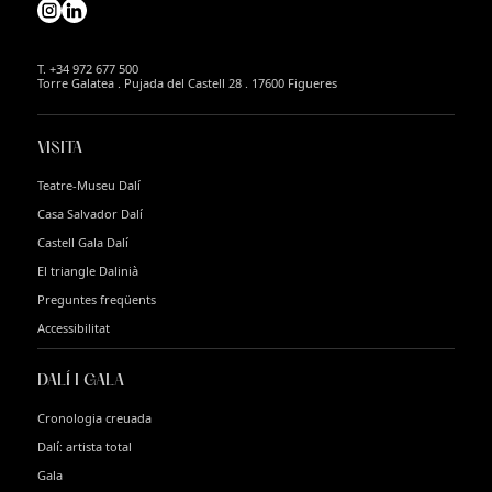
T. +34 972 677 500
Torre Galatea . Pujada del Castell 28 . 17600 Figueres
VISITA
Teatre-Museu Dalí
Casa Salvador Dalí
Castell Gala Dalí
El triangle Dalinià
Preguntes freqüents
Accessibilitat
DALÍ I GALA
Cronologia creuada
Dalí: artista total
Gala