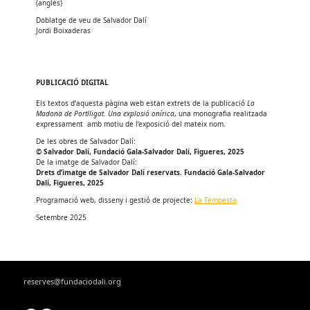
(anglès)
Doblatge de veu de Salvador Dalí
Jordi Boixaderas
PUBLICACIÓ DIGITAL
Els textos d’aquesta pàgina web estan extrets de la publicació
La
Madona de Portlligat. Una explosió onírica
, una monografia realitzada
expressament amb motiu de l’exposició del mateix nom.
De les obres de Salvador Dalí:
© Salvador Dalí, Fundació Gala-Salvador Dalí, Figueres, 2025
De la imatge de Salvador Dalí:
Drets d’imatge de Salvador Dalí reservats. Fundació Gala-Salvador
Dalí, Figueres, 2025
Programació web, disseny i gestió de projecte:
La Tempesta
Setembre 2025
reserves@fundaciodali.org